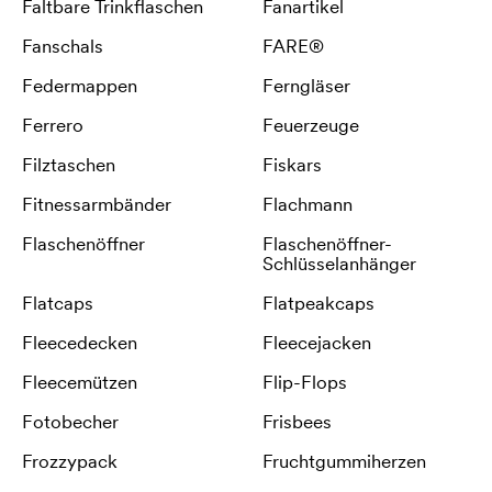
Faltbare Trinkflaschen
Fanartikel
Fanschals
FARE®
Federmappen
Ferngläser
Ferrero
Feuerzeuge
Filztaschen
Fiskars
Fitnessarmbänder
Flachmann
Flaschenöffner
Flaschenöffner-
Schlüsselanhänger
Flatcaps
Flatpeakcaps
Fleecedecken
Fleecejacken
Fleecemützen
Flip-Flops
Fotobecher
Frisbees
Frozzypack
Fruchtgummiherzen