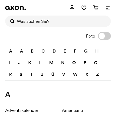
Foto
A
Å
B
C
D
E
F
G
H
I
J
K
L
M
N
O
P
Q
R
S
T
U
Ü
V
W
X
Z
A
Adventskalender
Americano