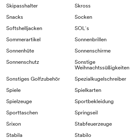
Skipasshalter
Skross
Snacks
Socken
Softshelljacken
SOL´s
Sommerartikel
Sonnenbrillen
Sonnenhüte
Sonnenschirme
Sonnenschutz
Sonstige
Weihnachtssüßigkeiten
Sonstiges Golfzubehör
Spezialkugelschreiber
Spiele
Spielkarten
Spielzeuge
Sportbekleidung
Sporttaschen
Springseil
Srixon
Stabfeuerzeuge
Stabila
Stabilo