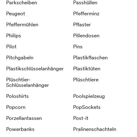
Parkscheiben
Passhüllen
Peugeot
Pfefferminz
Pfeffermühlen
Pflaster
Philips
Pillendosen
Pilot
Pins
Pitchgabeln
Plastikflaschen
Plastikschlüsselanhänger
Plastiktüten
Plüschtier-
Plüschtiere
Schlüsselanhänger
Poloshirts
Poolspielzeug
Popcorn
PopSockets
Porzellantassen
Post-it
Powerbanks
Pralinenschachteln