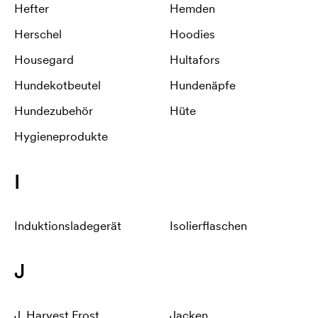
Hefter
Hemden
Herschel
Hoodies
Housegard
Hultafors
Hundekotbeutel
Hundenäpfe
Hundezubehör
Hüte
Hygieneprodukte
I
Induktionsladegerät
Isolierflaschen
J
J. Harvest Frost
Jacken