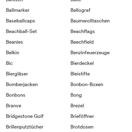
Ballmarker
Ballograf
Baseballcaps
Baumwolltaschen
Beachball-Set
Beachflags
Beanies
Beechfield
Belkin
Benzinfeuerzeuge
Bic
Bierdeckel
Biergläser
Bleistifte
Bomberjacken
Bonbon-Boxen
Bonbons
Bong
Branve
Brezel
Bridgestone Golf
Brieföffner
Brillenputztücher
Brotdosen