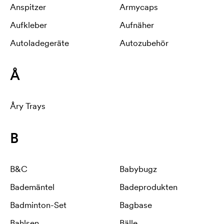
Anspitzer
Armycaps
Aufkleber
Aufnäher
Autoladegeräte
Autozubehör
Å
Åry Trays
B
B&C
Babybugz
Bademäntel
Badeprodukten
Badminton-Set
Bagbase
Bahlsen
Bälle