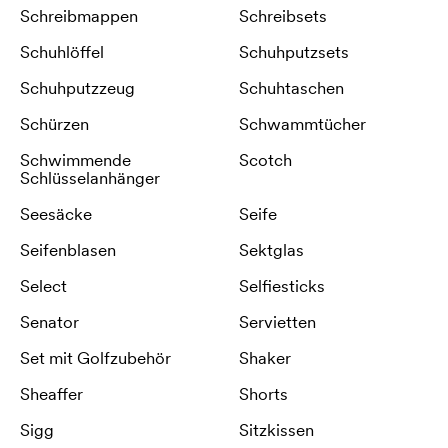
Schreibmappen
Schreibsets
Schuhlöffel
Schuhputzsets
Schuhputzzeug
Schuhtaschen
Schürzen
Schwammtücher
Schwimmende
Scotch
Schlüsselanhänger
Seesäcke
Seife
Seifenblasen
Sektglas
Select
Selfiesticks
Senator
Servietten
Set mit Golfzubehör
Shaker
Sheaffer
Shorts
Sigg
Sitzkissen