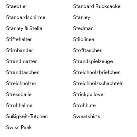
Staedtler
Standard Rucksäcke
Standardschirme
Stanley
Stanley & Stella
Stedman
Stiftehalter
Stilolinea
Stirnbänder
Stofftaschen
Strandmatten
Strandspielzeuge
Strandtaschen
Streichholzbriefchen
Streichhölzer
Streichholzschachteln
Stressbälle
Strickpullover
Strohhalme
Strohhüte
Süßigkeit-Tütchen
Sweatshirts
Swiss Peak