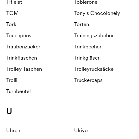
Titleist
Toblerone
TOM
Tony's Chocolonely
Tork
Torten
Touchpens
Trainingszubehör
Traubenzucker
Trinkbecher
Trinkflaschen
Trinkgläser
Trolley Taschen
Trolleyrucksäcke
Trolli
Truckercaps
Turnbeutel
U
Uhren
Ukiyo