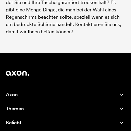
der Sie und Ihre Tasche garantiert trocken hält? Es
gibt eine Menge Dinge, die man bei der Wahl eines
Regenschirms beachten sollte, speziell wenn es sich
um bedruckte Schirme handelt. Kontaktieren Sie uns,
damit wir Ihnen helfen können!
Axon
Kundenservice
Themen
Über uns
Neuheiten
Careers
Beliebt
Bestseller
Kugelschreiber