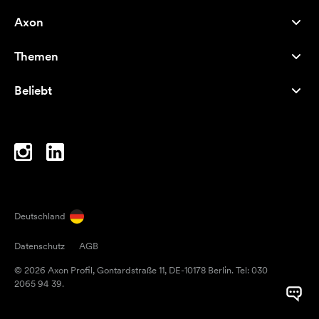
Axon
Kundenservice
Themen
Über uns
Neuheiten
Careers
Beliebt
Bestseller
Kugelschreiber
Nachhaltigkeit
Marken
Stofftaschen
Inspiration
Notizbücher
A-Z
Laptoptaschen
Bonbons
Deutschland
Magneten
Datenschutz
AGB
Tassen
© 2026 Axon Profil, Gontardstraße 11, DE-10178 Berlin. Tel: 030
Regenschirme
2065 94 39.
Klebebänder