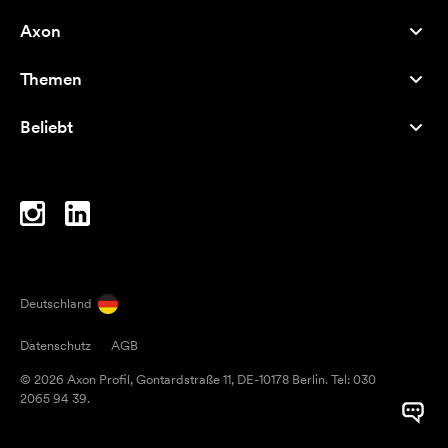
Axon
Kundenservice
Themen
Über uns
Neuheiten
Careers
Beliebt
Bestseller
Kugelschreiber
Nachhaltigkeit
Marken
Stofftaschen
Inspiration
Notizbücher
A-Z
Laptoptaschen
Bonbons
Deutschland
Magneten
Datenschutz
AGB
Tassen
© 2026 Axon Profil, Gontardstraße 11, DE-10178 Berlin. Tel: 030
Regenschirme
2065 94 39.
Klebebänder