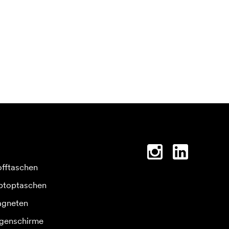
offtaschen
ptoptaschen
gneten
genschirme