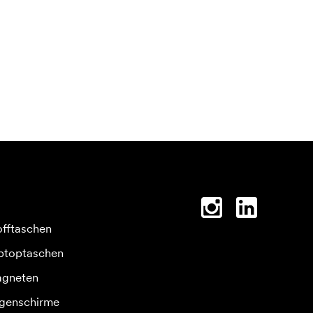
offtaschen
ptoptaschen
gneten
genschirme