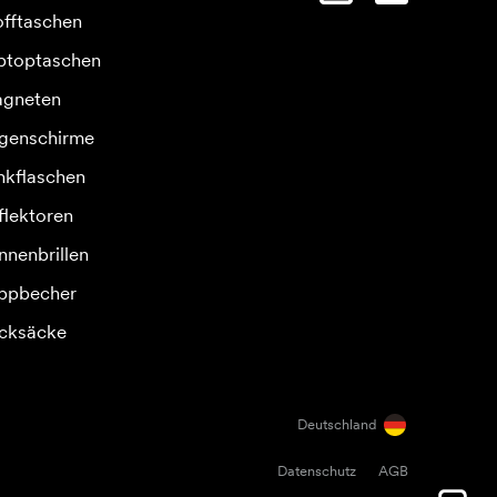
offtaschen
ptoptaschen
gneten
genschirme
inkflaschen
flektoren
nnenbrillen
ppbecher
cksäcke
Deutschland
Datenschutz
AGB