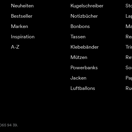
Neuheiten
Kugelschreiber
St
Bestseller
Notizbücher
La
Marken
Bonbons
Ma
Inspiration
Tassen
Re
A-Z
Klebebänder
Tr
Mützen
Re
Powerbanks
So
Jacken
Pa
Luftballons
Ru
2065 94 39.