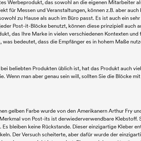
ktes Werbeprodukt, das sowohl an die eigenen Mitarbeiter a
ekt für Messen und Veranstaltungen, können z.B. aber auch 
sowohl zu Hause als auch im Büro passt. Es ist auch ein sehr
jeder Post-it-Blöcke benutzt, können diese prinzipiell auch an
odukt, das Ihre Marke in vielen verschiedenen Kontexten und 
ukt, was bedeutet, dass die Empfänger es in hohem Maße nut
e bei beliebten Produkten üblich ist, hat das Produkt auch v
ie. Wenn man aber genau sein will, sollten Sie die Blöcke mi
chen gelben Farbe wurde von den Amerikanern Arthur Fry und
Merkmal von Post-its ist derwiederverwendbare Klebstoff. S
Es bleiben keine Rückstande. Dieser einzigartige Kleber ent
eln. Der Versuch scheiterte, aber dafür wurde der einzigart