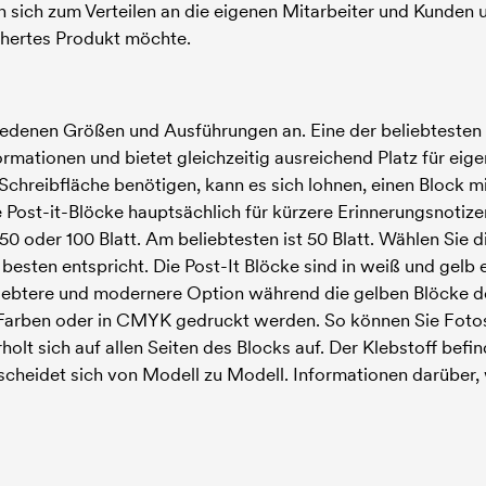
n sich zum Verteilen an die eigenen Mitarbeiter und Kunden u
chertes Produkt möchte.
chiedenen Größen und Ausführungen an. Eine der beliebtesten
rmationen und bietet gleichzeitig ausreichend Platz für eige
l Schreibfläche benötigen, kann es sich lohnen, einen Block
 Post-it-Blöcke hauptsächlich für kürzere Erinnerungsnotize
0 oder 100 Blatt. Am beliebtesten ist 50 Blatt. Wählen Sie di
besten entspricht. Die Post-It Blöcke sind in weiß und gelb 
beliebtere und modernere Option während die gelben Blöcke 
Farben oder in CMYK gedruckt werden. So können Sie Fotos
t sich auf allen Seiten des Blocks auf. Der Klebstoff befin
rscheidet sich von Modell zu Modell. Informationen darüber, 