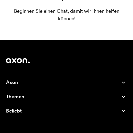
Beginnen Sie einen Chat, damit wir Ihnen helfen
können!
Axon
Kundenservice
Themen
Über uns
Neuheiten
Careers
Beliebt
Bestseller
Kugelschreiber
Nachhaltigkeit
Marken
Stofftaschen