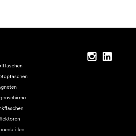
offtaschen
ptoptaschen
gneten
genschirme
inkflaschen
flektoren
nnenbrillen