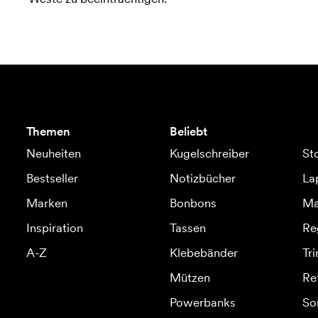
Themen
Beliebt
Neuheiten
Kugelschreiber
St
Bestseller
Notizbücher
La
Marken
Bonbons
Ma
Inspiration
Tassen
Re
A-Z
Klebebänder
Tr
Mützen
Re
Powerbanks
So