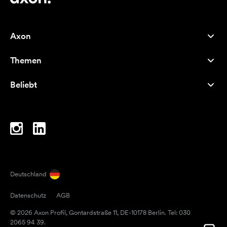
Axon
Kundenservice
Themen
Über uns
Neuheiten
Careers
Beliebt
Bestseller
Kugelschreiber
Nachhaltigkeit
Marken
Stofftaschen
Inspiration
Notizbücher
A-Z
Laptoptaschen
Bonbons
Deutschland
Magneten
Datenschutz
AGB
Tassen
© 2026 Axon Profil, Gontardstraße 11, DE-10178 Berlin. Tel: 030
Regenschirme
2065 94 39.