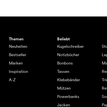
Themen
Beliebt
Neuheiten
Kugelschreiber
St
Bestseller
Notizbücher
La
Marken
Bonbons
Ma
Inspiration
Tassen
Re
A-Z
Klebebänder
Tr
Mützen
Re
Powerbanks
So
Jacken
Pa