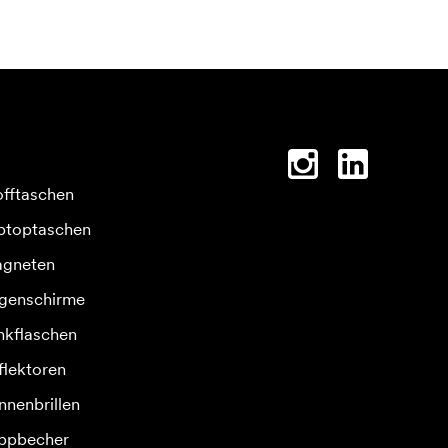
offtaschen
ptoptaschen
gneten
genschirme
inkflaschen
flektoren
nnenbrillen
ppbecher