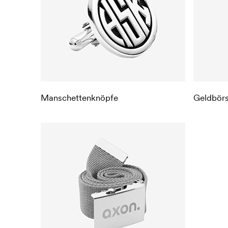
Manschettenknöpfe
Geldbör