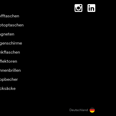
offtaschen
ptoptaschen
gneten
genschirme
inkflaschen
flektoren
nnenbrillen
ppbecher
cksäcke
Deutschland