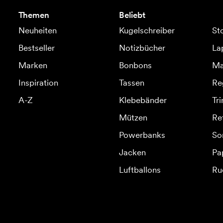
Themen
Beliebt
Neuheiten
Kugelschreiber
St
Bestseller
Notizbücher
La
Marken
Bonbons
Ma
Inspiration
Tassen
Re
A-Z
Klebebänder
Tr
Mützen
Re
Powerbanks
So
Jacken
Pa
Luftballons
Ru