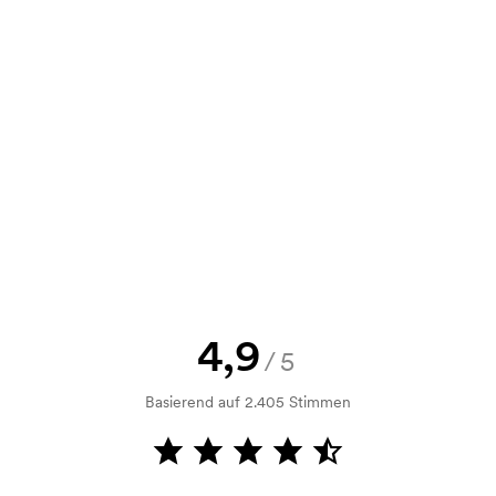
10,47
7,39
4,28
2,40
e Skizze als auch ein Angebot
d. Möchten Sie jetzt eine Skizze
nd Sie erhalten die Skizze innerhalb
h Bonitätsprüfung. Die Rechnung
ahlung ist auch möglich.
4,9
/5
Basierend auf 2.405 Stimmen
m Druckvorgang verwendet wird. Für
ruckschablone benötigt. Bei einer