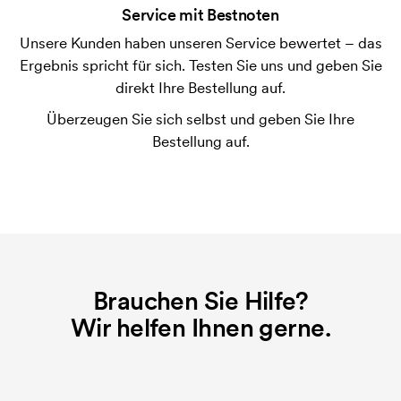
Service mit Bestnoten
möglich.
Unsere Kunden haben unseren Service bewertet – das
Was ist eine Druckschablone?
Ergebnis spricht für sich. Testen Sie uns und geben Sie
Die Druckschablone ist eine Art Vorlage die beim
direkt Ihre Bestellung auf.
Druckvorgang verwendet wird. Für jede Farbe die
Überzeugen Sie sich selbst und geben Sie Ihre
gedruckt werden soll, wird eine Druckschablone
Bestellung auf.
benötigt. Bei einer widerholten Bestellung entfallen
diese Kosten.
Brauchen Sie Hilfe?
Wir helfen Ihnen gerne.