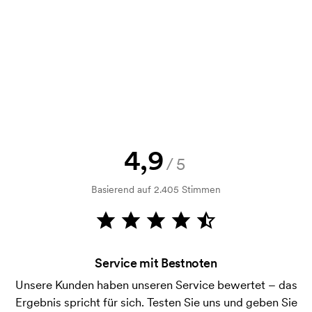
Exkl. USt / Netto. Kostenloser Versand.
Kann man eine Druckskizze bekommen?
Selbstverständlich! Sie müssen immer sowohl eine
Skizze als auch ein Angebot genehmigen, bevor die
Bestellung verbindlich wird. Möchten Sie jetzt eine
Skizze sehen? Dann senden Sie uns einfach Ihr Logo
zu und Sie erhalten die Skizze innerhalb einer
Stunde.
Kann ich ein Muster bekommen?
4,9
/5
Kein Problem! Das lösen wir.
Basierend auf 2.405 Stimmen
Wie bezahle ich?
Die Zahlung erfolgt gegen Rechnung 30 Tage nach
Bonitätsprüfung. Die Rechnung wird nach Lieferung
der Ware versendet. Kartenzahlung ist auch
Service mit Bestnoten
möglich.
Unsere Kunden haben unseren Service bewertet – das
Was ist eine Druckschablone?
Ergebnis spricht für sich. Testen Sie uns und geben Sie