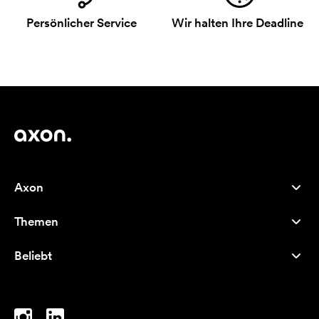
Persönlicher Service
Wir halten Ihre Deadline
Axon
Kundenservice
Themen
Über uns
Neuheiten
Careers
Beliebt
Bestseller
Kugelschreiber
Nachhaltigkeit
Marken
Stofftaschen
Inspiration