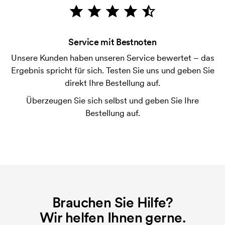
Die Zahlung erfolgt gegen Rechnung 30 Tage nach
Bonitätsprüfung. Die Rechnung wird nach Lieferung
der Ware versendet. Kartenzahlung ist auch
Service mit Bestnoten
möglich.
Unsere Kunden haben unseren Service bewertet – das
Was ist eine Druckschablone?
Ergebnis spricht für sich. Testen Sie uns und geben Sie
Die Druckschablone ist eine Art Vorlage die beim
direkt Ihre Bestellung auf.
Druckvorgang verwendet wird. Für jede Farbe die
Überzeugen Sie sich selbst und geben Sie Ihre
gedruckt werden soll, wird eine Druckschablone
Bestellung auf.
benötigt. Bei einer widerholten Bestellung entfallen
diese Kosten.
Brauchen Sie Hilfe?
Wir helfen Ihnen gerne.