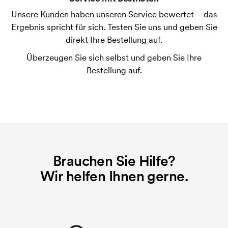
Unsere Kunden haben unseren Service bewertet – das
Was ist eine Druckschablone?
Ergebnis spricht für sich. Testen Sie uns und geben Sie
Die Druckschablone ist eine Art Vorlage die beim
direkt Ihre Bestellung auf.
Druckvorgang verwendet wird. Für jede Farbe die
Überzeugen Sie sich selbst und geben Sie Ihre
gedruckt werden soll, wird eine Druckschablone
Bestellung auf.
benötigt. Bei einer widerholten Bestellung entfallen
diese Kosten.
Brauchen Sie Hilfe?
Wir helfen Ihnen gerne.