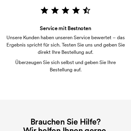
Die Zahlung erfolgt gegen Rechnung 30 Tage nach
Bonitätsprüfung. Die Rechnung wird nach Lieferung
der Ware versendet. Kartenzahlung ist auch
Service mit Bestnoten
möglich.
Unsere Kunden haben unseren Service bewertet – das
Was ist eine Druckschablone?
Ergebnis spricht für sich. Testen Sie uns und geben Sie
Die Druckschablone ist eine Art Vorlage die beim
direkt Ihre Bestellung auf.
Druckvorgang verwendet wird. Für jede Farbe die
Überzeugen Sie sich selbst und geben Sie Ihre
gedruckt werden soll, wird eine Druckschablone
Bestellung auf.
benötigt. Bei einer widerholten Bestellung entfallen
diese Kosten.
Brauchen Sie Hilfe?
Wir helfen Ihnen gerne.