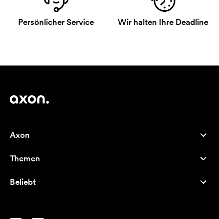
Persönlicher Service
Wir halten Ihre Deadline
Axon
Kundenservice
Themen
Über uns
Neuheiten
Careers
Beliebt
Bestseller
Kugelschreiber
Nachhaltigkeit
Marken
Stofftaschen