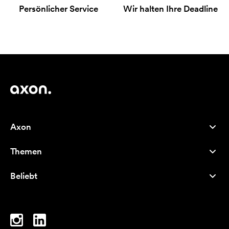
Persönlicher Service
Wir halten Ihre Deadline
Axon
Kundenservice
Themen
Über uns
Neuheiten
Careers
Beliebt
Bestseller
Kugelschreiber
Nachhaltigkeit
Marken
Stofftaschen
Inspiration
Notizbücher