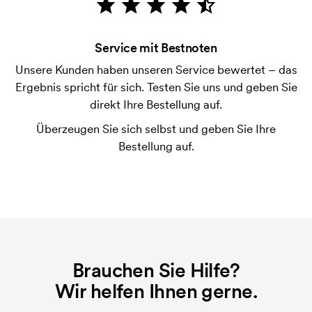
Bonitätsprüfung. Die Rechnung wird nach Lieferung
der Ware versendet. Kartenzahlung ist auch
Service mit Bestnoten
möglich.
Unsere Kunden haben unseren Service bewertet – das
Was ist eine Druckschablone?
Ergebnis spricht für sich. Testen Sie uns und geben Sie
Die Druckschablone ist eine Art Vorlage die beim
direkt Ihre Bestellung auf.
Druckvorgang verwendet wird. Für jede Farbe die
Überzeugen Sie sich selbst und geben Sie Ihre
gedruckt werden soll, wird eine Druckschablone
Bestellung auf.
benötigt. Bei einer widerholten Bestellung entfallen
diese Kosten.
Brauchen Sie Hilfe?
Wir helfen Ihnen gerne.