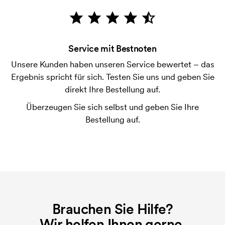
Die Zahlung erfolgt gegen Rechnung 30 Tage nach
Bonitätsprüfung. Die Rechnung wird nach Lieferung
der Ware versendet. Kartenzahlung ist auch
Service mit Bestnoten
möglich.
Unsere Kunden haben unseren Service bewertet – das
Was ist eine Druckschablone?
Ergebnis spricht für sich. Testen Sie uns und geben Sie
Die Druckschablone ist eine Art Vorlage die beim
direkt Ihre Bestellung auf.
Druckvorgang verwendet wird. Für jede Farbe die
Überzeugen Sie sich selbst und geben Sie Ihre
gedruckt werden soll, wird eine Druckschablone
Bestellung auf.
benötigt. Bei einer widerholten Bestellung entfallen
diese Kosten.
Brauchen Sie Hilfe?
Wir helfen Ihnen gerne.