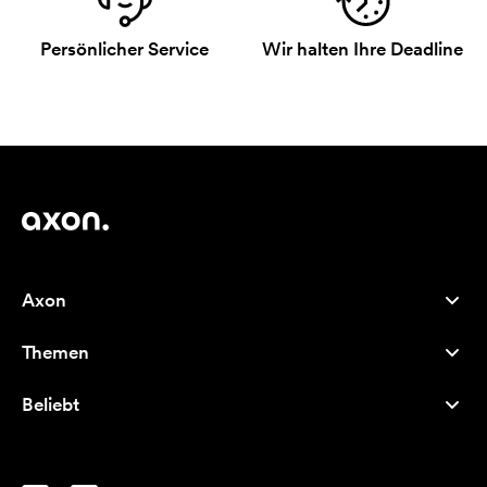
Persönlicher Service
Wir halten Ihre Deadline
Axon
Kundenservice
Themen
Über uns
Neuheiten
Careers
Beliebt
Bestseller
Kugelschreiber
Nachhaltigkeit
Marken
Stofftaschen