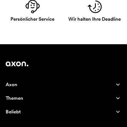
Persönlicher Service
Wir halten Ihre Deadline
Axon
Kundenservice
Themen
Über uns
Neuheiten
Careers
Beliebt
Bestseller
Kugelschreiber
Nachhaltigkeit
Marken