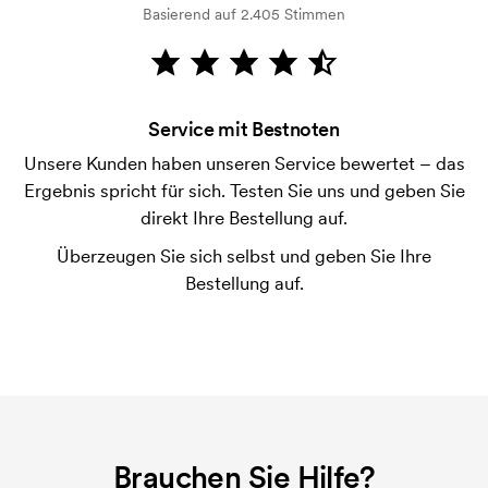
Basierend auf 2.405 Stimmen
Wie bezahle ich?
Die Zahlung erfolgt gegen Rechnung 30 Tage nach
Bonitätsprüfung. Die Rechnung wird nach Lieferung
der Ware versendet. Kartenzahlung ist auch
Service mit Bestnoten
möglich.
Unsere Kunden haben unseren Service bewertet – das
Was ist eine Druckschablone?
Ergebnis spricht für sich. Testen Sie uns und geben Sie
Die Druckschablone ist eine Art Vorlage die beim
direkt Ihre Bestellung auf.
Druckvorgang verwendet wird. Für jede Farbe die
Überzeugen Sie sich selbst und geben Sie Ihre
gedruckt werden soll, wird eine Druckschablone
Bestellung auf.
benötigt. Bei einer widerholten Bestellung entfallen
diese Kosten.
Brauchen Sie Hilfe?