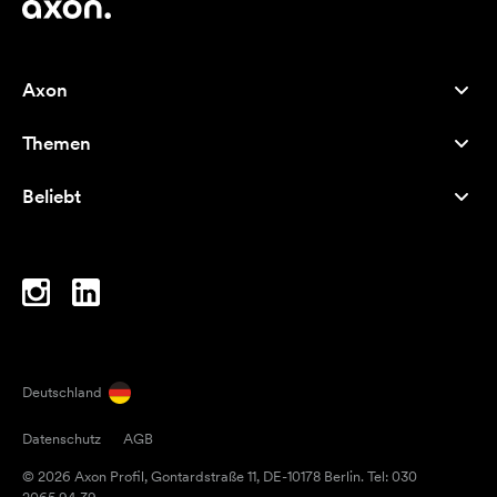
Axon
Kundenservice
Themen
Über uns
Neuheiten
Careers
Beliebt
Bestseller
Kugelschreiber
Nachhaltigkeit
Marken
Stofftaschen
Inspiration
Notizbücher
A-Z
Laptoptaschen
Bonbons
Deutschland
Magneten
Datenschutz
AGB
Tassen
© 2026 Axon Profil, Gontardstraße 11, DE-10178 Berlin. Tel: 030
Regenschirme