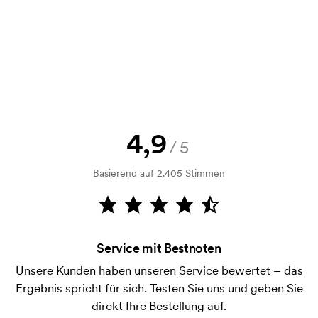
Selbstverständlich! Sie müssen immer sowohl eine
Skizze als auch ein Angebot genehmigen, bevor die
Bestellung verbindlich wird. Möchten Sie jetzt eine
Skizze sehen? Dann senden Sie uns einfach Ihr Logo
zu und Sie erhalten die Skizze innerhalb einer
Stunde.
Kann ich ein Muster bekommen?
4,9
/5
Kein Problem! Das lösen wir.
Basierend auf 2.405 Stimmen
Wie bezahle ich?
Die Zahlung erfolgt gegen Rechnung 30 Tage nach
Bonitätsprüfung. Die Rechnung wird nach Lieferung
der Ware versendet. Kartenzahlung ist auch
Service mit Bestnoten
möglich.
Unsere Kunden haben unseren Service bewertet – das
Was ist eine Druckschablone?
Ergebnis spricht für sich. Testen Sie uns und geben Sie
Die Druckschablone ist eine Art Vorlage die beim
direkt Ihre Bestellung auf.
Druckvorgang verwendet wird. Für jede Farbe die