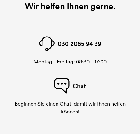
benötigt. Bei einer widerholten Bestellung entfallen
Wir helfen Ihnen gerne.
diese Kosten.
Was ist eine Stickerei-Karte?
Eine Stickerei-Karte ist eine digitale Datei, die der
Stickerei-Maschine übermittelt, was sie sticken
030 2065 94 39
muss. Für jedes gestickte Motiv wird eine Stickerei-
Karte benötigt. Bei einer wiederholten Bestellung
entfallen diese Startkosten.
Montag - Freitag: 08:30 - 17:00
Chat
Beginnen Sie einen Chat, damit wir Ihnen helfen
können!