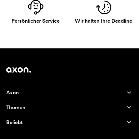
Persönlicher Service
Wir halten Ihre Deadline
Axon
Kundenservice
Themen
Über uns
Neuheiten
Careers
Beliebt
Bestseller
Kugelschreiber
Nachhaltigkeit
Marken