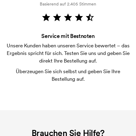
Basierend auf 2.405 Stimmen
Wie bezahle ich?
Die Zahlung erfolgt gegen Rechnung 30 Tage nach
Bonitätsprüfung. Die Rechnung wird nach Lieferung
der Ware versendet. Kartenzahlung ist auch
Service mit Bestnoten
möglich.
Unsere Kunden haben unseren Service bewertet – das
Ist es möglich, die Größen zu mischen?
Ergebnis spricht für sich. Testen Sie uns und geben Sie
Das ist in Ordnung.
direkt Ihre Bestellung auf.
Wo wird der Druck platziert?
Überzeugen Sie sich selbst und geben Sie Ihre
Der Druck kann prinzipiell überall platziert werden,
Bestellung auf.
solange er nicht näher als etwa 30 mm von einer
Naht entfernt ist.
Was ist eine Druckschablone?
Die Druckschablone ist eine Art Vorlage die beim
Druckvorgang verwendet wird. Für jede Farbe die
gedruckt werden soll, wird eine Druckschablone
Brauchen Sie Hilfe?