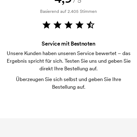
/5
Bonitätsprüfung. Die Rechnung wird nach Lieferung
der Ware versendet. Kartenzahlung ist auch
Basierend auf 2.405 Stimmen
möglich.
Was sind Startkosten?
Bei einigen Produkten fallen Startkosten für den
Service mit Bestnoten
Druck an. Die Startkosten sind eine Startgebühr für
den Druck. Die Startkosten verschwinden nicht bei
Unsere Kunden haben unseren Service bewertet – das
einer Nachbestellung.
Ergebnis spricht für sich. Testen Sie uns und geben Sie
direkt Ihre Bestellung auf.
Überzeugen Sie sich selbst und geben Sie Ihre
Bestellung auf.