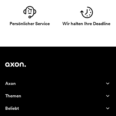
Persönlicher Service
Wir halten Ihre Deadline
Axon
Kundenservice
Themen
Über uns
Neuheiten
Careers
Beliebt
Bestseller
Kugelschreiber