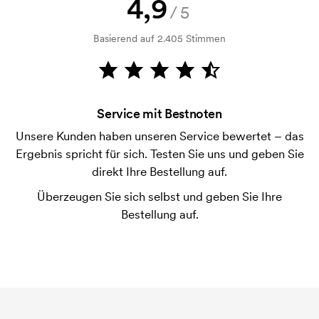
4,9
/5
Bonitätsprüfung. Die Rechnung wird nach Lieferung
der Ware versendet. Kartenzahlung ist auch
Basierend auf 2.405 Stimmen
möglich.
Was sind Startkosten?
Bei einigen Produkten fallen Startkosten für den
Service mit Bestnoten
Druck an. Die Startkosten sind eine Startgebühr für
den Druck. Die Startkosten verschwinden nicht bei
Unsere Kunden haben unseren Service bewertet – das
einer Nachbestellung.
Ergebnis spricht für sich. Testen Sie uns und geben Sie
direkt Ihre Bestellung auf.
Überzeugen Sie sich selbst und geben Sie Ihre
Bestellung auf.