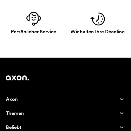
Persönlicher Service
Wir halten Ihre Deadline
Axon
Kundenservice
Themen
Über uns
Neuheiten
Careers
Beliebt
Bestseller