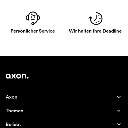
Persönlicher Service
Wir halten Ihre Deadline
Axon
Kundenservice
Themen
Über uns
Neuheiten
Careers
Beliebt
Bestseller