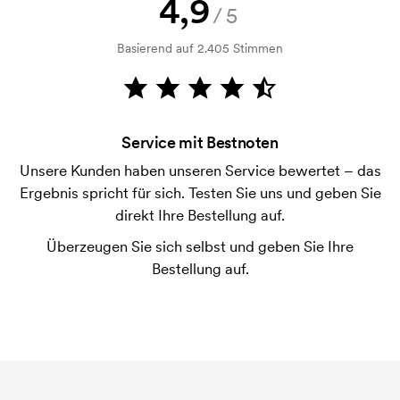
4,9
/5
Bonitätsprüfung. Die Rechnung wird nach Lieferung
der Ware versendet. Kartenzahlung ist auch
Basierend auf 2.405 Stimmen
möglich.
Was sind Startkosten?
Bei einigen Produkten fallen Startkosten für den
Service mit Bestnoten
Druck an. Die Startkosten sind eine Startgebühr für
den Druck. Die Startkosten verschwinden nicht bei
Unsere Kunden haben unseren Service bewertet – das
einer Nachbestellung.
Ergebnis spricht für sich. Testen Sie uns und geben Sie
direkt Ihre Bestellung auf.
Überzeugen Sie sich selbst und geben Sie Ihre
Bestellung auf.