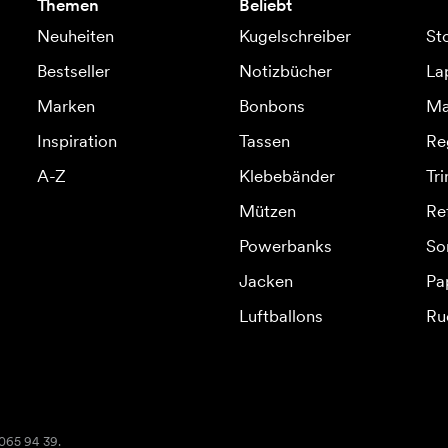
Themen
Beliebt
Neuheiten
Kugelschreiber
St
Bestseller
Notizbücher
La
Marken
Bonbons
Ma
Inspiration
Tassen
Re
A-Z
Klebebänder
Tr
Mützen
Re
Powerbanks
So
Jacken
Pa
Luftballons
Ru
2065 94 39.