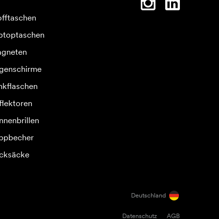
offtaschen
ptoptaschen
gneten
genschirme
inkflaschen
flektoren
nnenbrillen
ppbecher
cksäcke
Deutschland
Datenschutz
AGB