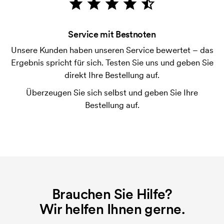
Bonitätsprüfung. Die Rechnung wird nach Lieferung
der Ware versendet. Kartenzahlung ist auch
Service mit Bestnoten
möglich.
Unsere Kunden haben unseren Service bewertet – das
Ist es möglich, die Größen zu mischen?
Ergebnis spricht für sich. Testen Sie uns und geben Sie
Das ist in Ordnung.
direkt Ihre Bestellung auf.
Wo wird der Druck platziert?
Überzeugen Sie sich selbst und geben Sie Ihre
Der Druck kann prinzipiell überall platziert werden,
Bestellung auf.
solange er nicht näher als etwa 30 mm von einer
Naht entfernt ist.
Was ist eine Druckschablone?
Die Druckschablone ist eine Art Vorlage die beim
Druckvorgang verwendet wird. Für jede Farbe die
gedruckt werden soll, wird eine Druckschablone
Brauchen Sie Hilfe?
benötigt. Bei einer widerholten Bestellung entfallen
Wir helfen Ihnen gerne.
diese Kosten.