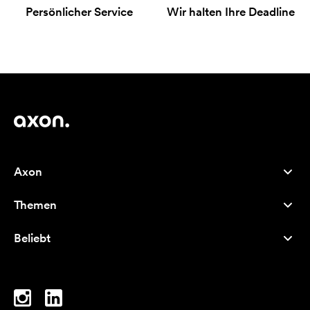
Persönlicher Service
Wir halten Ihre Deadline
Axon
Kundenservice
Themen
Über uns
Neuheiten
Careers
Beliebt
Bestseller
Kugelschreiber
Nachhaltigkeit
Marken
Stofftaschen
Inspiration
Notizbücher