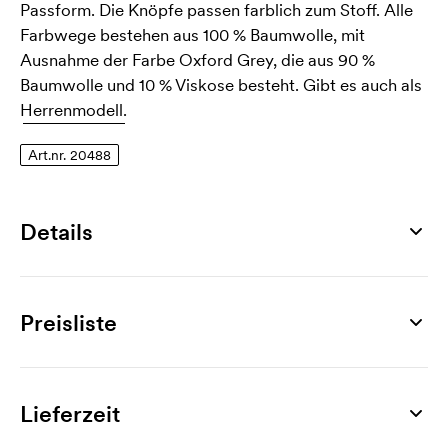
Passform. Die Knöpfe passen farblich zum Stoff. Alle
Farbwege bestehen aus 100 % Baumwolle, mit
Ausnahme der Farbe Oxford Grey, die aus 90 %
Baumwolle und 10 % Viskose besteht. Gibt es auch als
Herrenmodell.
Art.nr. 20488
Details
Artikelnummer
20488
Preisliste
Größen
S, M, L, XL, XXL, 3XL
Produkt
10 St.
25 St.
50 St.
100 St.
200 St.
300 
Material
Tory Women's Long-Sleeved Polo Shirt
26,65
24,34
22,52
21,37
20,87
20
Lieferzeit
100% Baumwolle