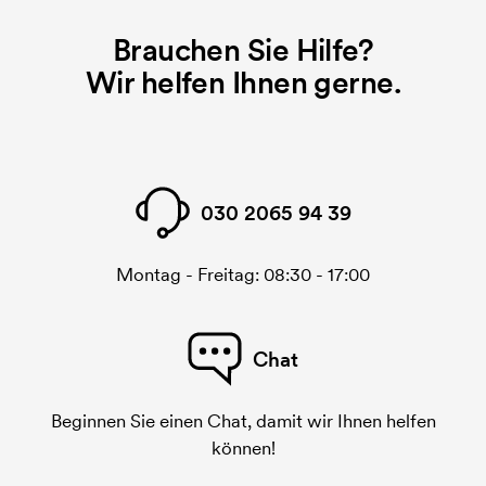
Druckvorgang verwendet wird. Für jede Farbe die
gedruckt werden soll, wird eine Druckschablone
Brauchen Sie Hilfe?
benötigt. Bei einer widerholten Bestellung entfallen
Wir helfen Ihnen gerne.
diese Kosten.
Was ist eine Stickerei-Karte?
Eine Stickerei-Karte ist eine digitale Datei, die der
Stickerei-Maschine übermittelt, was sie sticken
030 2065 94 39
muss. Für jedes gestickte Motiv wird eine Stickerei-
Karte benötigt. Bei einer wiederholten Bestellung
entfallen diese Startkosten.
Montag - Freitag: 08:30 - 17:00
Chat
Beginnen Sie einen Chat, damit wir Ihnen helfen
können!