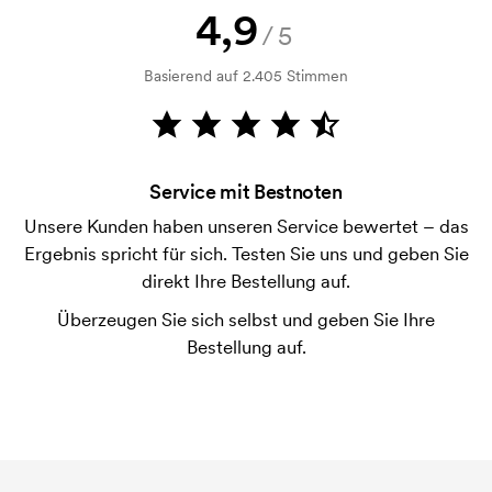
Kann ich ein Muster bekommen?
4,9
/5
Kein Problem! Das lösen wir.
Basierend auf 2.405 Stimmen
Wie bezahle ich?
Die Zahlung erfolgt gegen Rechnung 30 Tage nach
Bonitätsprüfung. Die Rechnung wird nach Lieferung
der Ware versendet. Kartenzahlung ist auch
Service mit Bestnoten
möglich.
Unsere Kunden haben unseren Service bewertet – das
Ist es möglich, die Größen zu mischen?
Ergebnis spricht für sich. Testen Sie uns und geben Sie
Das ist in Ordnung.
direkt Ihre Bestellung auf.
Wo wird der Druck platziert?
Überzeugen Sie sich selbst und geben Sie Ihre
Der Druck kann prinzipiell überall platziert werden,
Bestellung auf.
solange er nicht näher als etwa 30 mm von einer
Naht entfernt ist.
Was ist eine Druckschablone?
Die Druckschablone ist eine Art Vorlage die beim