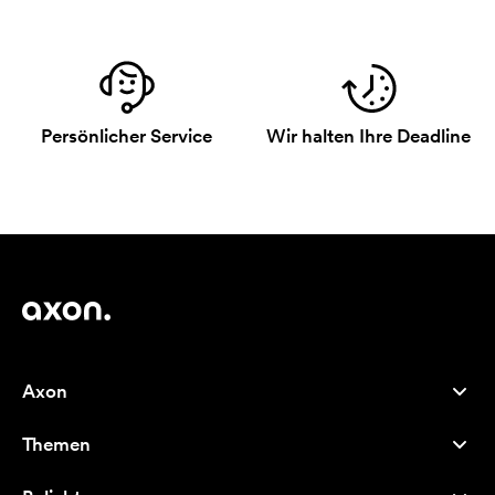
Persönlicher Service
Wir halten Ihre Deadline
Axon
Kundenservice
Themen
Über uns
Neuheiten
Careers