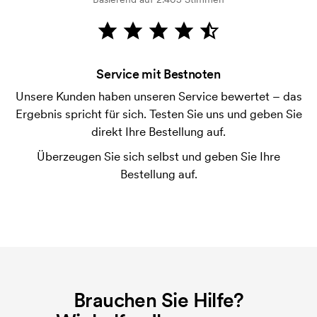
Wie bezahle ich?
Die Zahlung erfolgt gegen Rechnung 30 Tage nach
Bonitätsprüfung. Die Rechnung wird nach Lieferung
der Ware versendet. Kartenzahlung ist auch
Service mit Bestnoten
möglich.
Unsere Kunden haben unseren Service bewertet – das
Was ist eine Druckschablone?
Ergebnis spricht für sich. Testen Sie uns und geben Sie
Die Druckschablone ist eine Art Vorlage die beim
direkt Ihre Bestellung auf.
Druckvorgang verwendet wird. Für jede Farbe die
Überzeugen Sie sich selbst und geben Sie Ihre
gedruckt werden soll, wird eine Druckschablone
Bestellung auf.
benötigt. Bei einer widerholten Bestellung entfallen
diese Kosten.
Brauchen Sie Hilfe?