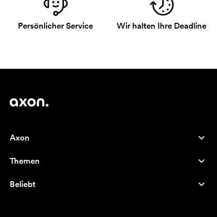
Persönlicher Service
Wir halten Ihre Deadline
Axon
Kundenservice
Themen
Über uns
Neuheiten
Careers
Beliebt
Bestseller
Kugelschreiber
Nachhaltigkeit
Marken
Stofftaschen