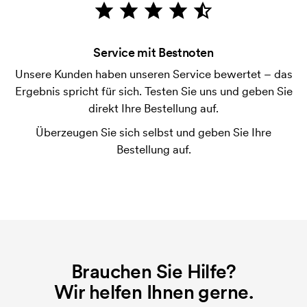
Die Zahlung erfolgt gegen Rechnung 30 Tage nach
Bonitätsprüfung. Die Rechnung wird nach Lieferung
der Ware versendet. Kartenzahlung ist auch
Service mit Bestnoten
möglich.
Unsere Kunden haben unseren Service bewertet – das
Was ist eine Druckschablone?
Ergebnis spricht für sich. Testen Sie uns und geben Sie
Die Druckschablone ist eine Art Vorlage die beim
direkt Ihre Bestellung auf.
Druckvorgang verwendet wird. Für jede Farbe die
Überzeugen Sie sich selbst und geben Sie Ihre
gedruckt werden soll, wird eine Druckschablone
Bestellung auf.
benötigt. Bei einer widerholten Bestellung entfallen
diese Kosten.
Brauchen Sie Hilfe?
Wir helfen Ihnen gerne.