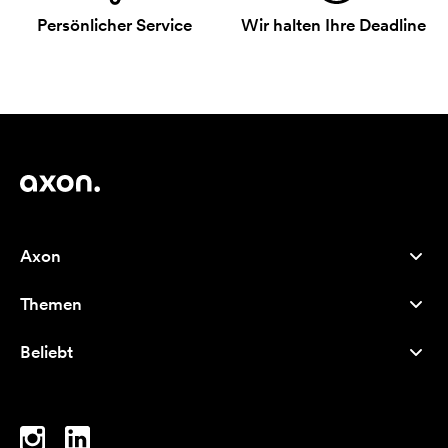
Persönlicher Service
Wir halten Ihre Deadline
Axon
Kundenservice
Themen
Über uns
Neuheiten
Careers
Beliebt
Bestseller
Kugelschreiber
Nachhaltigkeit
Marken
Stofftaschen
Inspiration
Notizbücher