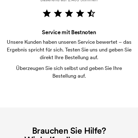
Wie bezahle ich?
Die Zahlung erfolgt gegen Rechnung 30 Tage nach
Bonitätsprüfung. Die Rechnung wird nach Lieferung
der Ware versendet. Kartenzahlung ist auch
Service mit Bestnoten
möglich.
Unsere Kunden haben unseren Service bewertet – das
Was ist eine Druckschablone?
Ergebnis spricht für sich. Testen Sie uns und geben Sie
Die Druckschablone ist eine Art Vorlage die beim
direkt Ihre Bestellung auf.
Druckvorgang verwendet wird. Für jede Farbe die
Überzeugen Sie sich selbst und geben Sie Ihre
gedruckt werden soll, wird eine Druckschablone
Bestellung auf.
benötigt. Bei einer widerholten Bestellung entfallen
diese Kosten.
Brauchen Sie Hilfe?