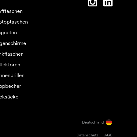
offtaschen
ptoptaschen
gneten
genschirme
inkflaschen
flektoren
nnenbrillen
ppbecher
cksäcke
Deutschland
Datenschutz
AGB