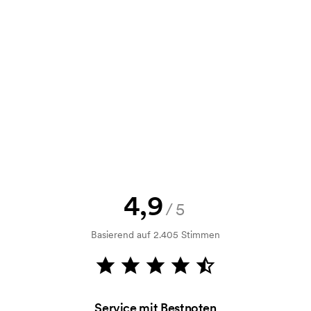
e Skizze als auch ein Angebot
d. Möchten Sie jetzt eine Skizze
nd Sie erhalten die Skizze innerhalb
h Bonitätsprüfung. Die Rechnung
ahlung ist auch möglich.
4,9
/5
Basierend auf 2.405 Stimmen
m Druckvorgang verwendet wird. Für
ruckschablone benötigt. Bei einer
Service mit Bestnoten