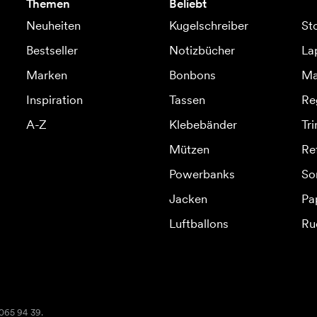
Themen
Beliebt
Neuheiten
Kugelschreiber
St
Bestseller
Notizbücher
La
Marken
Bonbons
Ma
Inspiration
Tassen
Re
A-Z
Klebebänder
Tr
Mützen
Re
Powerbanks
So
Jacken
Pa
Luftballons
Ru
2065 94 39.