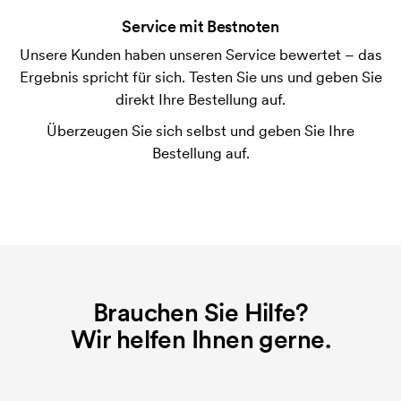
der Ware versendet. Kartenzahlung ist auch
Service mit Bestnoten
möglich.
Unsere Kunden haben unseren Service bewertet – das
Was ist eine Druckschablone?
Ergebnis spricht für sich. Testen Sie uns und geben Sie
Die Druckschablone ist eine Art Vorlage die beim
direkt Ihre Bestellung auf.
Druckvorgang verwendet wird. Für jede Farbe die
Überzeugen Sie sich selbst und geben Sie Ihre
gedruckt werden soll, wird eine Druckschablone
Bestellung auf.
benötigt. Bei einer widerholten Bestellung entfallen
diese Kosten.
Was sind Startkosten?
Bei einigen Produkten fallen Startkosten für den
Druck an. Die Startkosten sind eine Startgebühr für
den Druck. Die Startkosten verschwinden nicht bei
Brauchen Sie Hilfe?
einer Nachbestellung.
Wir helfen Ihnen gerne.