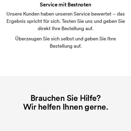
Service mit Bestnoten
möglich.
Unsere Kunden haben unseren Service bewertet – das
Ist es möglich die Klip der Kugelschreiber zu
Ergebnis spricht für sich. Testen Sie uns und geben Sie
bedrucken?
direkt Ihre Bestellung auf.
Ja, meistens ist es möglich. Die Druckfläche kann
jedoch sehr unterschiedlich sein. Normalerweise ist
Überzeugen Sie sich selbst und geben Sie Ihre
es nicht möglich, mehr als eine maximale
Bestellung auf.
Zeichenkette zu drucken.
Was ist eine Druckschablone?
Die Druckschablone ist eine Art Vorlage die beim
Druckvorgang verwendet wird. Für jede Farbe die
gedruckt werden soll, wird eine Druckschablone
benötigt. Bei einer widerholten Bestellung entfallen
Brauchen Sie Hilfe?
diese Kosten.
Wir helfen Ihnen gerne.