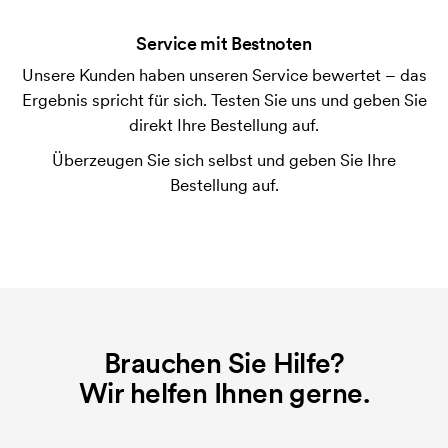
der Ware versendet. Kartenzahlung ist auch
Service mit Bestnoten
möglich.
Unsere Kunden haben unseren Service bewertet – das
Ist es möglich die Klip der Kugelschreiber zu
Ergebnis spricht für sich. Testen Sie uns und geben Sie
bedrucken?
direkt Ihre Bestellung auf.
Ja, meistens ist es möglich. Die Druckfläche kann
jedoch sehr unterschiedlich sein. Normalerweise ist
Überzeugen Sie sich selbst und geben Sie Ihre
es nicht möglich, mehr als eine maximale
Bestellung auf.
Zeichenkette zu drucken.
Was ist eine Druckschablone?
Die Druckschablone ist eine Art Vorlage die beim
Druckvorgang verwendet wird. Für jede Farbe die
gedruckt werden soll, wird eine Druckschablone
benötigt. Bei einer widerholten Bestellung entfallen
Brauchen Sie Hilfe?
diese Kosten.
Wir helfen Ihnen gerne.