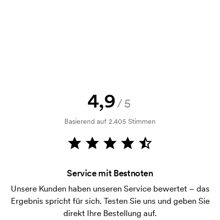
Selbstverständlich! Sie müssen immer sowohl eine
Skizze als auch ein Angebot genehmigen, bevor die
Bestellung verbindlich wird. Möchten Sie jetzt eine
Skizze sehen? Dann senden Sie uns einfach Ihr Logo
zu und Sie erhalten die Skizze innerhalb einer
Stunde.
Kann ich ein Muster bekommen?
4,9
/5
Kein Problem! Das lösen wir.
Basierend auf 2.405 Stimmen
Wie bezahle ich?
Die Zahlung erfolgt gegen Rechnung 30 Tage nach
Bonitätsprüfung. Die Rechnung wird nach Lieferung
der Ware versendet. Kartenzahlung ist auch
Service mit Bestnoten
möglich.
Unsere Kunden haben unseren Service bewertet – das
Was ist eine Druckschablone?
Ergebnis spricht für sich. Testen Sie uns und geben Sie
Die Druckschablone ist eine Art Vorlage die beim
direkt Ihre Bestellung auf.