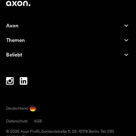
Axon
Kundenservice
Themen
Über uns
Neuheiten
Careers
Beliebt
Bestseller
Kugelschreiber
Nachhaltigkeit
Marken
Stofftaschen
Inspiration
Notizbücher
A-Z
Laptoptaschen
Bonbons
Deutschland
Magneten
Datenschutz
AGB
Tassen
© 2026 Axon Profil, Gontardstraße 11, DE-10178 Berlin. Tel: 030
Regenschirme