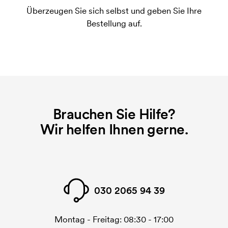
Druckvorgang verwendet wird. Für jede Farbe die
Überzeugen Sie sich selbst und geben Sie Ihre
gedruckt werden soll, wird eine Druckschablone
Bestellung auf.
benötigt. Bei einer widerholten Bestellung entfallen
diese Kosten.
Was sind Startkosten?
Bei einigen Produkten fallen Startkosten für den
Druck an. Die Startkosten sind eine Startgebühr für
den Druck. Die Startkosten verschwinden nicht bei
Brauchen Sie Hilfe?
einer Nachbestellung.
Wir helfen Ihnen gerne.
030 2065 94 39
Montag - Freitag: 08:30 - 17:00