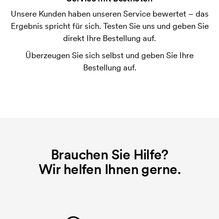
Unsere Kunden haben unseren Service bewertet – das
Was ist eine Druckschablone?
Ergebnis spricht für sich. Testen Sie uns und geben Sie
Die Druckschablone ist eine Art Vorlage die beim
direkt Ihre Bestellung auf.
Druckvorgang verwendet wird. Für jede Farbe die
Überzeugen Sie sich selbst und geben Sie Ihre
gedruckt werden soll, wird eine Druckschablone
Bestellung auf.
benötigt. Bei einer widerholten Bestellung entfallen
diese Kosten.
Brauchen Sie Hilfe?
Wir helfen Ihnen gerne.