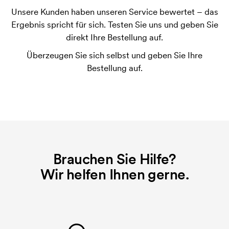
Unsere Kunden haben unseren Service bewertet – das
Was ist eine Druckschablone?
Ergebnis spricht für sich. Testen Sie uns und geben Sie
Die Druckschablone ist eine Art Vorlage die beim
direkt Ihre Bestellung auf.
Druckvorgang verwendet wird. Für jede Farbe die
Überzeugen Sie sich selbst und geben Sie Ihre
gedruckt werden soll, wird eine Druckschablone
Bestellung auf.
benötigt. Bei einer widerholten Bestellung entfallen
diese Kosten.
Brauchen Sie Hilfe?
Wir helfen Ihnen gerne.