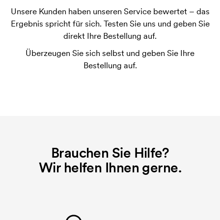
Unsere Kunden haben unseren Service bewertet – das
Was ist eine Druckschablone?
Ergebnis spricht für sich. Testen Sie uns und geben Sie
Die Druckschablone ist eine Art Vorlage die beim
direkt Ihre Bestellung auf.
Druckvorgang verwendet wird. Für jede Farbe die
Überzeugen Sie sich selbst und geben Sie Ihre
gedruckt werden soll, wird eine Druckschablone
Bestellung auf.
benötigt. Bei einer widerholten Bestellung entfallen
diese Kosten.
Brauchen Sie Hilfe?
Wir helfen Ihnen gerne.