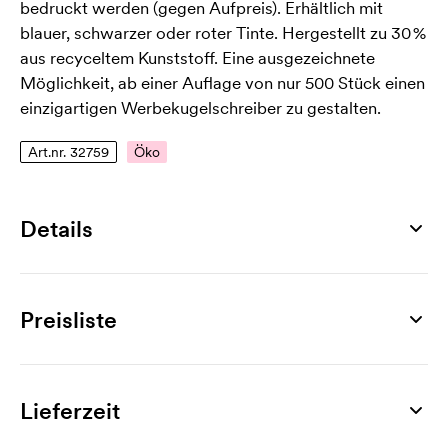
bedruckt werden (gegen Aufpreis). Erhältlich mit
blauer, schwarzer oder roter Tinte. Hergestellt zu 30 %
aus recyceltem Kunststoff. Eine ausgezeichnete
Möglichkeit, ab einer Auflage von nur 500 Stück einen
einzigartigen Werbekugelschreiber zu gestalten.
Art.nr. 32759
Öko
Details
Artikelnummer
32759
Preisliste
Maß
Ø 11 x 145 mm
Produkt
500 St.
800 St.
1000 St.
2000 St.
3000 St.
50
Material
Mercury 3D
1,76
1,52
1,32
0,95
0,85
Lieferzeit
70% Plastik, 30% Recyceltes Plastik
Werbeanbringung