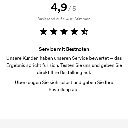
Kann ich ein Muster bekommen?
4,9
/5
Kein Problem! Das lösen wir.
Basierend auf 2.405 Stimmen
Wie bezahle ich?
Die Zahlung erfolgt gegen Rechnung 30 Tage nach
Bonitätsprüfung. Die Rechnung wird nach Lieferung
der Ware versendet. Kartenzahlung ist auch
Service mit Bestnoten
möglich.
Unsere Kunden haben unseren Service bewertet – das
Ist es möglich die Klip der Kugelschreiber zu
Ergebnis spricht für sich. Testen Sie uns und geben Sie
bedrucken?
direkt Ihre Bestellung auf.
Ja, meistens ist es möglich. Die Druckfläche kann
jedoch sehr unterschiedlich sein. Normalerweise ist
Überzeugen Sie sich selbst und geben Sie Ihre
es nicht möglich, mehr als eine maximale
Bestellung auf.
Zeichenkette zu drucken.
Was ist eine Druckschablone?
Die Druckschablone ist eine Art Vorlage die beim
Druckvorgang verwendet wird. Für jede Farbe die