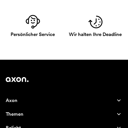
Persönlicher Service
Wir halten Ihre Deadline
Axon
Kundenservice
Themen
Über uns
Neuheiten
Careers
Beliebt