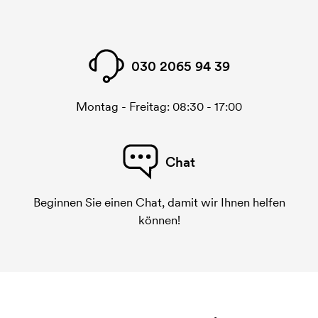
Bei einigen Produkten fallen Startkosten für den
Druck an. Die Startkosten sind eine Startgebühr für
den Druck. Die Startkosten verschwinden nicht bei
030 2065 94 39
einer Nachbestellung.
Montag - Freitag: 08:30 - 17:00
Chat
Beginnen Sie einen Chat, damit wir Ihnen helfen
können!