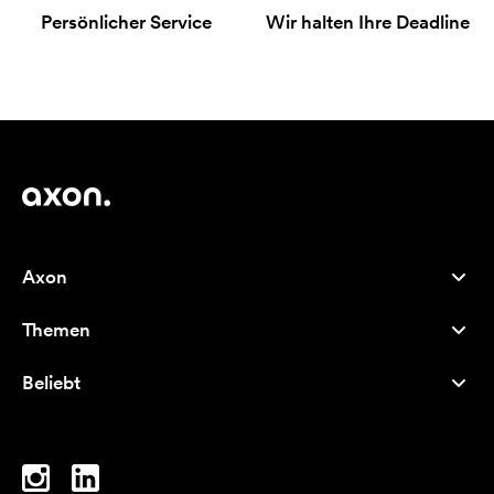
Persönlicher Service
Wir halten Ihre Deadline
Axon
Kundenservice
Themen
Über uns
Neuheiten
Careers
Beliebt
Bestseller
Kugelschreiber
Nachhaltigkeit
Marken
Stofftaschen
Inspiration
Notizbücher