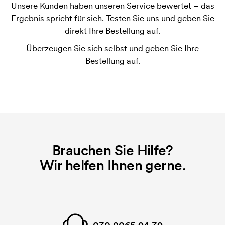
Unsere Kunden haben unseren Service bewertet – das
Was ist eine Druckschablone?
Ergebnis spricht für sich. Testen Sie uns und geben Sie
Die Druckschablone ist eine Art Vorlage die beim
direkt Ihre Bestellung auf.
Druckvorgang verwendet wird. Für jede Farbe die
Überzeugen Sie sich selbst und geben Sie Ihre
gedruckt werden soll, wird eine Druckschablone
Bestellung auf.
benötigt. Bei einer widerholten Bestellung entfallen
diese Kosten.
Was sind Startkosten?
Bei einigen Produkten fallen Startkosten für den
Druck an. Die Startkosten sind eine Startgebühr für
den Druck. Die Startkosten verschwinden nicht bei
Brauchen Sie Hilfe?
einer Nachbestellung.
Wir helfen Ihnen gerne.