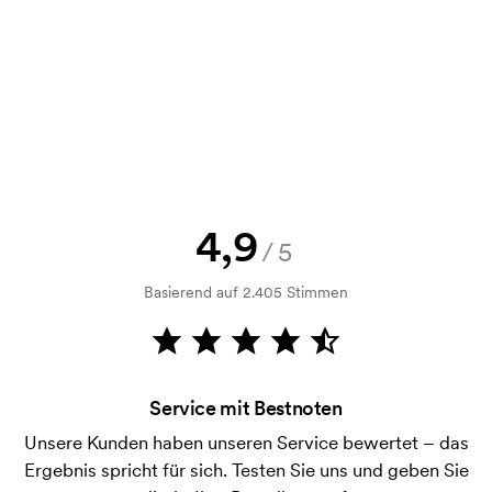
Kann man eine Druckskizze bekommen?
Selbstverständlich! Sie müssen immer sowohl eine
Skizze als auch ein Angebot genehmigen, bevor die
Bestellung verbindlich wird. Möchten Sie jetzt eine
Skizze sehen? Dann senden Sie uns einfach Ihr Logo
zu und Sie erhalten die Skizze innerhalb einer
Stunde.
Kann ich ein Muster bekommen?
4,9
/5
Kein Problem! Das lösen wir.
Basierend auf 2.405 Stimmen
Wie bezahle ich?
Die Zahlung erfolgt gegen Rechnung 30 Tage nach
Bonitätsprüfung. Die Rechnung wird nach Lieferung
der Ware versendet. Kartenzahlung ist auch
Service mit Bestnoten
möglich.
Unsere Kunden haben unseren Service bewertet – das
Was ist eine Druckschablone?
Ergebnis spricht für sich. Testen Sie uns und geben Sie
Die Druckschablone ist eine Art Vorlage die beim