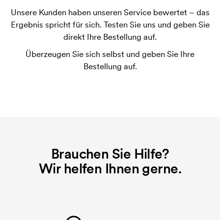
Unsere Kunden haben unseren Service bewertet – das
Was ist eine Druckschablone?
Ergebnis spricht für sich. Testen Sie uns und geben Sie
Die Druckschablone ist eine Art Vorlage die beim
direkt Ihre Bestellung auf.
Druckvorgang verwendet wird. Für jede Farbe die
Überzeugen Sie sich selbst und geben Sie Ihre
gedruckt werden soll, wird eine Druckschablone
Bestellung auf.
benötigt. Bei einer widerholten Bestellung entfallen
diese Kosten.
Brauchen Sie Hilfe?
Wir helfen Ihnen gerne.