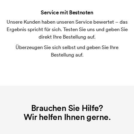
der Ware versendet. Kartenzahlung ist auch
Service mit Bestnoten
möglich.
Unsere Kunden haben unseren Service bewertet – das
Was ist eine Druckschablone?
Ergebnis spricht für sich. Testen Sie uns und geben Sie
Die Druckschablone ist eine Art Vorlage die beim
direkt Ihre Bestellung auf.
Druckvorgang verwendet wird. Für jede Farbe die
Überzeugen Sie sich selbst und geben Sie Ihre
gedruckt werden soll, wird eine Druckschablone
Bestellung auf.
benötigt. Bei einer widerholten Bestellung entfallen
diese Kosten.
Was sind Startkosten?
Bei einigen Produkten fallen Startkosten für den
Druck an. Die Startkosten sind eine Startgebühr für
den Druck. Die Startkosten verschwinden nicht bei
Brauchen Sie Hilfe?
einer Nachbestellung.
Wir helfen Ihnen gerne.