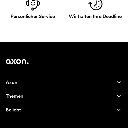
Persönlicher Service
Wir halten Ihre Deadline
Axon
Kundenservice
Themen
Über uns
Neuheiten
Careers
Beliebt
Bestseller
Kugelschreiber
Nachhaltigkeit
Marken
Stofftaschen