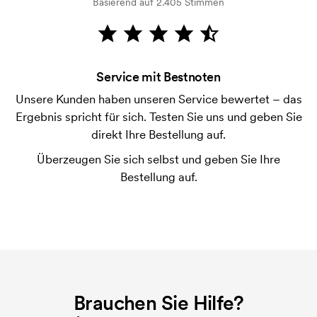
Basierend auf 2.405 Stimmen
Wie bezahle ich?
Die Zahlung erfolgt gegen Rechnung 30 Tage nach
Bonitätsprüfung. Die Rechnung wird nach Lieferung
der Ware versendet. Kartenzahlung ist auch
Service mit Bestnoten
möglich.
Unsere Kunden haben unseren Service bewertet – das
Was ist eine Druckschablone?
Ergebnis spricht für sich. Testen Sie uns und geben Sie
Die Druckschablone ist eine Art Vorlage die beim
direkt Ihre Bestellung auf.
Druckvorgang verwendet wird. Für jede Farbe die
Überzeugen Sie sich selbst und geben Sie Ihre
gedruckt werden soll, wird eine Druckschablone
Bestellung auf.
benötigt. Bei einer widerholten Bestellung entfallen
diese Kosten.
Brauchen Sie Hilfe?