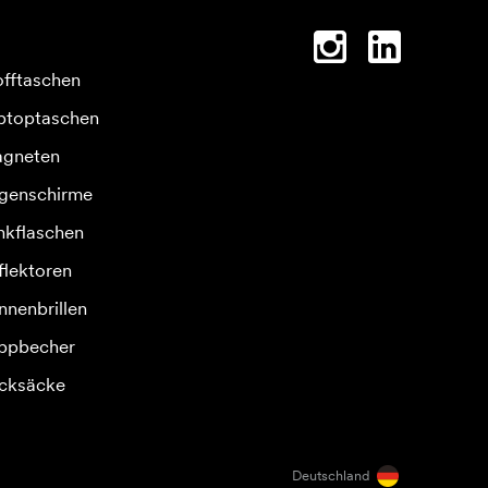
offtaschen
ptoptaschen
gneten
genschirme
inkflaschen
flektoren
nnenbrillen
ppbecher
cksäcke
Deutschland