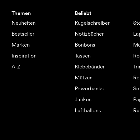
Themen
Beliebt
Neuheiten
Kugelschreiber
St
Bestseller
Notizbücher
La
Marken
Bonbons
Ma
Inspiration
Tassen
Re
A-Z
Klebebänder
Tr
Mützen
Re
Powerbanks
So
Jacken
Pa
Luftballons
Ru