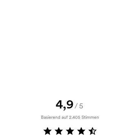
7,13
6,34
5,54
4,80
e Skizze als auch ein Angebot
d. Möchten Sie jetzt eine Skizze
nd Sie erhalten die Skizze innerhalb
h Bonitätsprüfung. Die Rechnung
ahlung ist auch möglich.
4,9
/5
Basierend auf 2.405 Stimmen
m Druckvorgang verwendet wird. Für
ruckschablone benötigt. Bei einer