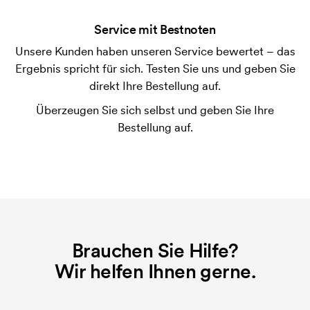
Die Druckschablone ist eine Art Vorlage die beim
Service mit Bestnoten
Druckvorgang verwendet wird. Für jede Farbe die
gedruckt werden soll, wird eine Druckschablone
Unsere Kunden haben unseren Service bewertet – das
benötigt. Bei einer widerholten Bestellung entfallen
Ergebnis spricht für sich. Testen Sie uns und geben Sie
diese Kosten.
direkt Ihre Bestellung auf.
Überzeugen Sie sich selbst und geben Sie Ihre
Bestellung auf.
Brauchen Sie Hilfe?
Wir helfen Ihnen gerne.