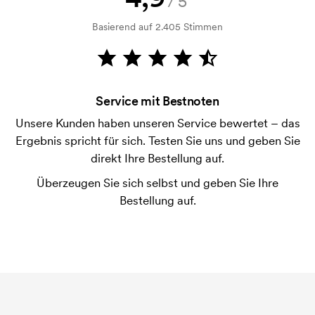
/5
Kein Problem! Das lösen wir.
Basierend auf 2.405 Stimmen
Wie bezahle ich?
Die Zahlung erfolgt gegen Rechnung 30 Tage nach
Bonitätsprüfung. Die Rechnung wird nach Lieferung
der Ware versendet. Kartenzahlung ist auch
Service mit Bestnoten
möglich.
Unsere Kunden haben unseren Service bewertet – das
Was ist eine Druckschablone?
Ergebnis spricht für sich. Testen Sie uns und geben Sie
Die Druckschablone ist eine Art Vorlage die beim
direkt Ihre Bestellung auf.
Druckvorgang verwendet wird. Für jede Farbe die
Überzeugen Sie sich selbst und geben Sie Ihre
gedruckt werden soll, wird eine Druckschablone
Bestellung auf.
benötigt. Bei einer widerholten Bestellung entfallen
diese Kosten.