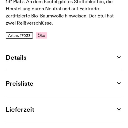
13" Platz. An dem Beutel gibt es Stoffetiketten, die
Herstellung durch Neutral und auf Fairtrade-
zertifizierte Bio-Baumwolle hinweisen. Der Etui hat
zwei Reißverschlüsse.
Art.nr. 17033
Öko
Details
Artikelnummer
17033
Preisliste
Maß
350 x 250 x 30 mm
Produkt
20 St.
30 St.
50 St.
100 St.
150 St.
200 St.
Größen
Willa, 13"
27,39
25,91
23,84
22,61
21,78
21,04
Lieferzeit
13"
Werbeanbringung
Material