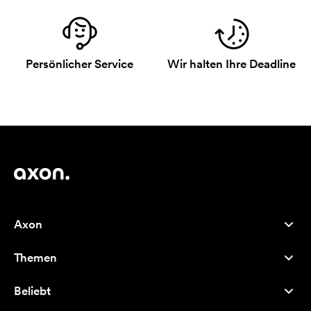
Persönlicher Service
Wir halten Ihre Deadline
Axon
Kundenservice
Themen
Über uns
Neuheiten
Careers
Beliebt
Bestseller
Kugelschreiber