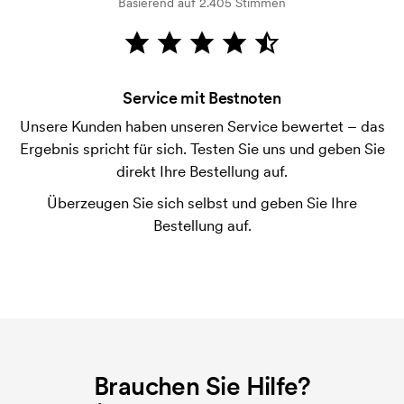
Basierend auf 2.405 Stimmen
Wie bezahle ich?
Die Zahlung erfolgt gegen Rechnung 30 Tage nach
Bonitätsprüfung. Die Rechnung wird nach Lieferung
der Ware versendet. Kartenzahlung ist auch
Service mit Bestnoten
möglich.
Unsere Kunden haben unseren Service bewertet – das
Was ist eine Druckschablone?
Ergebnis spricht für sich. Testen Sie uns und geben Sie
Die Druckschablone ist eine Art Vorlage die beim
direkt Ihre Bestellung auf.
Druckvorgang verwendet wird. Für jede Farbe die
Überzeugen Sie sich selbst und geben Sie Ihre
gedruckt werden soll, wird eine Druckschablone
Bestellung auf.
benötigt. Bei einer widerholten Bestellung entfallen
diese Kosten.
Brauchen Sie Hilfe?