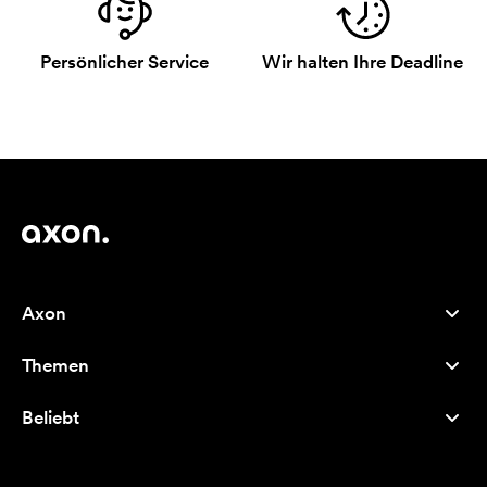
Persönlicher Service
Wir halten Ihre Deadline
Axon
Kundenservice
Themen
Über uns
Neuheiten
Careers
Beliebt
Bestseller
Kugelschreiber
Nachhaltigkeit
Marken
Stofftaschen